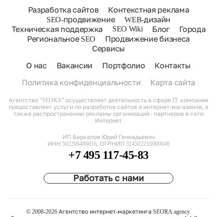
Разработка сайтов
Контекстная реклама
SEO-продвижение
WEB-дизайн
SEO Wiki
Техническая поддержка
Блог
Города
Региональное SEO
Продвижение бизнеса
Сервисы
О нас
Вакансии
Портфолио
Контакты
Политика конфиденциальности
Карта сайта
Агентство “SEORA” осуществляет деятельность в сфере IT: компания
предоставляет услуги по разработке сайтов и интернет-магазинов, а
также распространению рекламы организаций - партнеров в сети
Интернет
ИП Баркалов Юрий Геннадьевич
ИНН 502206496816, ОГРНИП 314502216900040
+7 495 117-45-83
Работать с нами
© 2008-2026 Агентство интернет-маркетинга SEORA.agency.