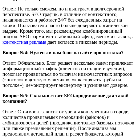
Ответ: Не только сможем, но и выиграем в долгосрочной
перспективе. SEO-трафик, в отличие от контекстного,
накапливается и работает 24/7 без ежедневных затрат на
клики. Пользователи часто больше доверяют органической
выдаче. Кроме того, мы рекомендуем комбинированный
подход: SEO формирует стабильный «фундамент» из заявок, а
контекстная реклама
дает всплеск в пиковые периоды.
Вопрос №4: Нужен ли нам блог на сайте про потолки?
Ответ: Обязательно. Блог решает несколько задач: привлекает
информационный трафик (клиентов на стадии изучения),
помогает продвигаться по тысячам низкочастотных запросов
(«потолок в детскую мальчика», «как спрятать трубы на
потолке»), демонстрирует экспертизу и усиливает доверие.
Вопрос №5: Сколько стоит SEO-продвижение для такой
компании?
Ответ: Стоимость зависит от уровня конкуренции в городе,
количества продвигаемых геолокаций (районов) и
амбициозности целей (продвижение только базовых потолков
или также премиальных решений). После анализа мы
предоставим детальный план и расчет бюджета, который