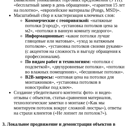
«бесплатный замер в день обращения», «гарантия 15 лет
на полотно», «европейские материалы (Pongs, MSD)».
Масштабный сбор и кластеризация ключевых слов:
Коммерческие с геопривязкой:
«натяжные
потолки [город]», «установка потолков цена за
м2», «потолки в ванную комнату недорого».
Информационные:
«какие потолки лучше
глянцевые или матовые», «уход за натяжным
потолком», «установка потолков своими руками»
(с акцентом на сложность и выгоду обращения к
профессионалам).
По видам работ и технологиям:
«потолки с
подсветкой», «двухуровневые потолки», «потолки
во влажных помещениях», «бесшовные потолки».
B2B-запросы:
«оптовая цена на потолки для
монтажников», «установка потолков в
новостройке под ключ».
Создание убедительного контента: фото- и видео-
отзывы с объектов, статьи-сравнения материалов,
технологические заметки о монтаже («Как мы
монтируем потолок вокруг сложной люстры»), ответы
на страхи клиентов («Не лопнет ли потолок?»).
3. Локальное продвижение и демонстрация объектов в