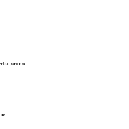
web-проектов
иши