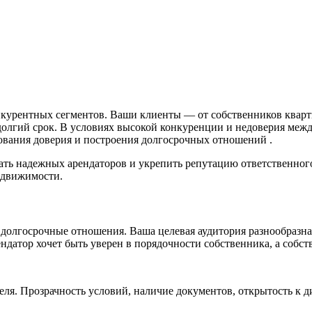
урентных сегментов. Ваши клиенты — от собственников кварти
лгий срок. В условиях высокой конкуренции и недоверия между
ования доверия и построения долгосрочных отношений .
ть надежных арендаторов и укрепить репутацию ответственного
едвижимости.
т долгосрочные отношения. Ваша целевая аудитория разнообразна
датор хочет быть уверен в порядочности собственника, а собст
ля. Прозрачность условий, наличие документов, открытость к д