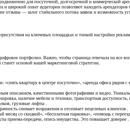
родвижению для посуточной, долгосрочной и коммерческой арен
а и широкий охват аудитории позволяют находить арендаторов 
шие отзывы — залог стабильного потока заявок и возможность ус
, присутствия на ключевых площадках и тонкой настройки рекла
ифровое портфолио. Важно, чтобы страница отвечала на все воп
й станет основой вашей маркетинговой стратегии.
: «снять квартиру в центре посуточно», «аренда офиса рядом с 
ьным описанием, качественными фотографиями и видео. Уникаль
анировка, наличие мебели и техники, транспортная доступность
лков, грузовые лифты .
рачность снимает возражения и отсеивает нецелевых клиентов .
 месяц со скидкой», «бесплатная парковка», «помощь с переезд
ты приема-передачи, опись имущества. Это повышает доверие .