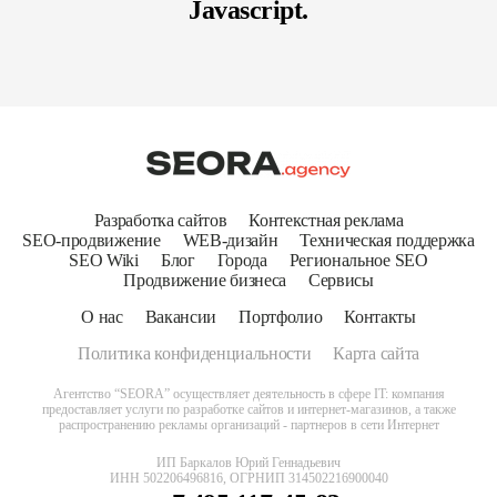
Javascript.
Разработка сайтов
Контекстная реклама
SEO-продвижение
WEB-дизайн
Техническая поддержка
SEO Wiki
Блог
Города
Региональное SEO
Продвижение бизнеса
Сервисы
О нас
Вакансии
Портфолио
Контакты
Политика конфиденциальности
Карта сайта
Агентство “SEORA” осуществляет деятельность в сфере IT: компания
предоставляет услуги по разработке сайтов и интернет-магазинов, а также
распространению рекламы организаций - партнеров в сети Интернет
ИП Баркалов Юрий Геннадьевич
ИНН 502206496816, ОГРНИП 314502216900040