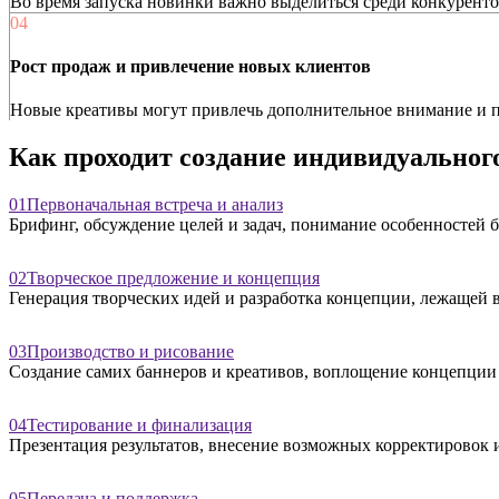
Во время запуска новинки важно выделиться среди конкуренто
04
Рост продаж и привлечение новых клиентов
Новые креативы могут привлечь дополнительное внимание и п
Как проходит создание индивидуального
01
Первоначальная встреча и анализ
Брифинг, обсуждение целей и задач, понимание особенностей б
02
Творческое предложение и концепция
Генерация творческих идей и разработка концепции, лежащей в
03
Производство и рисование
Создание самих баннеров и креативов, воплощение концепции 
04
Тестирование и финализация
Презентация результатов, внесение возможных корректировок 
05
Передача и поддержка