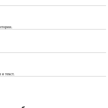
итории.
и текст.