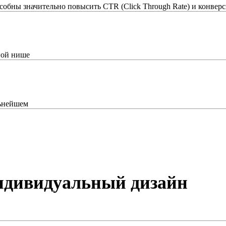
бны значительно повысить CTR (Click Through Rate) и конверс
ной нише
льнейшем
индивидуальный дизайн