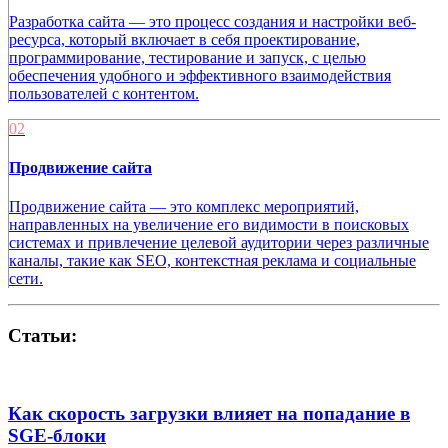
Разработка сайта — это процесс создания и настройки веб-
ресурса, который включает в себя проектирование,
программирование, тестирование и запуск, с целью
обеспечения удобного и эффективного взаимодействия
пользователей с контентом.
02
Продвижение сайта
Продвижение сайта — это комплекс мероприятий,
направленных на увеличение его видимости в поисковых
системах и привлечение целевой аудитории через различные
каналы, такие как SEO, контекстная реклама и социальные
сети.
Статьи:
Как скорость загрузки влияет на попадание в
SGE-блоки