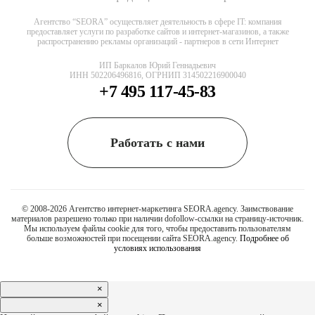
Агентство “SEORA” осуществляет деятельность в сфере IT: компания
предоставляет услуги по разработке сайтов и интернет-магазинов, а также
распространению рекламы организаций - партнеров в сети Интернет
ИП Баркалов Юрий Геннадьевич
ИНН 502206496816, ОГРНИП 314502216900040
+7 495 117-45-83
Работать с нами
© 2008-2026 Агентство интернет-маркетинга SEORA.agency. Заимствование
материалов разрешено только при наличии dofollow-ссылки на страницу-источник.
Мы используем файлы cookie для того, чтобы предоставить пользователям
больше возможностей при посещении сайта SEORA.agency.
Подробнее об
условиях использования
×
×