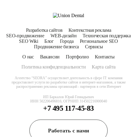
Разработка сайтов
Контекстная реклама
SEO-продвижение
WEB-дизайн
Техническая поддержка
SEO Wiki
Блог
Города
Региональное SEO
Продвижение бизнеса
Сервисы
О нас
Вакансии
Портфолио
Контакты
Политика конфиденциальности
Карта сайта
Агентство “SEORA” осуществляет деятельность в сфере IT: компания
предоставляет услуги по разработке сайтов и интернет-магазинов, а также
распространению рекламы организаций - партнеров в сети Интернет
ИП Баркалов Юрий Геннадьевич
ИНН 502206496816, ОГРНИП 314502216900040
+7 495 117-45-83
Работать с нами