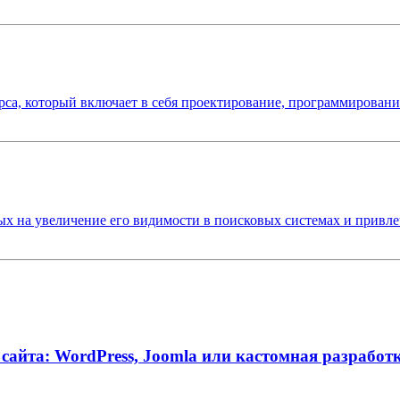
урса, который включает в себя проектирование, программирование
 на увеличение его видимости в поисковых системах и привлеч
айта: WordPress, Joomla или кастомная разработ