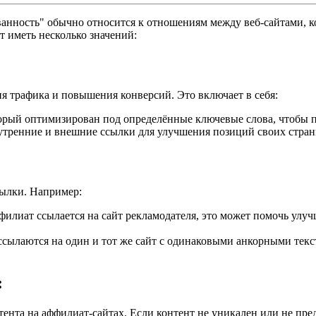
нность" обычно относится к отношениям между веб-сайтами, ко
т иметь несколько значений:
я трафика и повышения конверсий. Это включает в себя:
торый оптимизирован под определённые ключевые слова, чтобы 
утренние и внешние ссылки для улучшения позиций своих стран
ссылки. Например:
ффилиат ссылается на сайт рекламодателя, это может помочь улу
ссылаются на один и тот же сайт с одинаковыми анкорными текс
:
тента на аффилиат-сайтах. Если контент не уникален или не пре