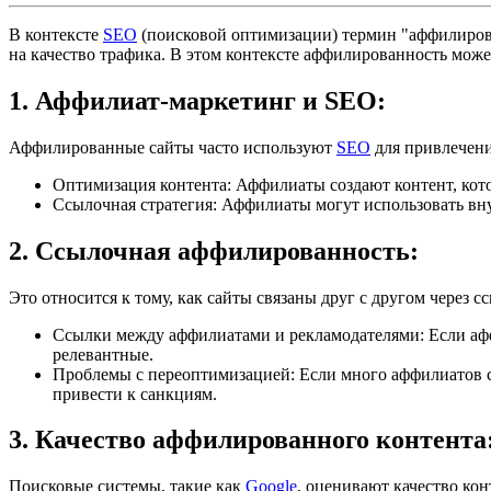
В контексте
SEO
(поисковой оптимизации) термин "аффилирова
на качество трафика. В этом контексте аффилированность може
1.
Аффилиат-маркетинг и SEO
:
Аффилированные сайты часто используют
SEO
для привлечени
Оптимизация контента
: Аффилиаты создают контент, ко
Ссылочная стратегия
: Аффилиаты могут использовать вн
2.
Ссылочная аффилированность
:
Это относится к тому, как сайты связаны друг с другом через 
Ссылки между аффилиатами и рекламодателями
: Если а
релевантные.
Проблемы с переоптимизацией
: Если много аффилиатов 
привести к санкциям.
3.
Качество аффилированного контента
Поисковые системы, такие как
Google
, оценивают качество кон