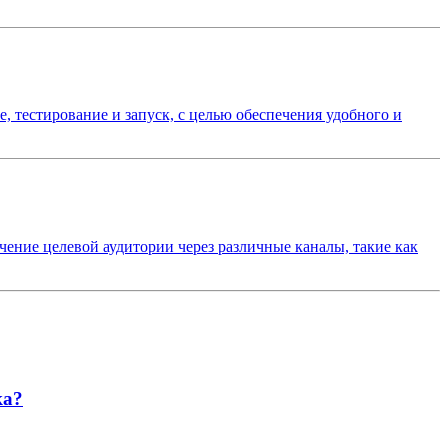
, тестирование и запуск, с целью обеспечения удобного и
ение целевой аудитории через различные каналы, такие как
ка?