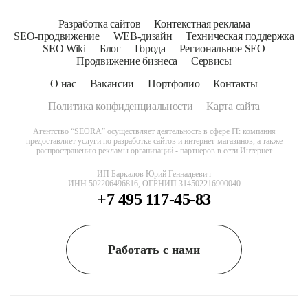
Разработка сайтов
Контекстная реклама
SEO-продвижение
WEB-дизайн
Техническая поддержка
SEO Wiki
Блог
Города
Региональное SEO
Продвижение бизнеса
Сервисы
О нас
Вакансии
Портфолио
Контакты
Политика конфиденциальности
Карта сайта
Агентство “SEORA” осуществляет деятельность в сфере IT: компания
предоставляет услуги по разработке сайтов и интернет-магазинов, а также
распространению рекламы организаций - партнеров в сети Интернет
ИП Баркалов Юрий Геннадьевич
ИНН 502206496816, ОГРНИП 314502216900040
+7 495 117-45-83
Работать с нами