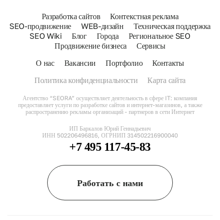
Разработка сайтов
Контекстная реклама
SEO-продвижение
WEB-дизайн
Техническая поддержка
SEO Wiki
Блог
Города
Региональное SEO
Продвижение бизнеса
Сервисы
О нас
Вакансии
Портфолио
Контакты
Политика конфиденциальности
Карта сайта
Агентство “SEORA” осуществляет деятельность в сфере IT: компания
предоставляет услуги по разработке сайтов и интернет-магазинов, а также
распространению рекламы организаций - партнеров в сети Интернет
ИП Баркалов Юрий Геннадьевич
ИНН 502206496816, ОГРНИП 314502216900040
+7 495 117-45-83
Работать с нами