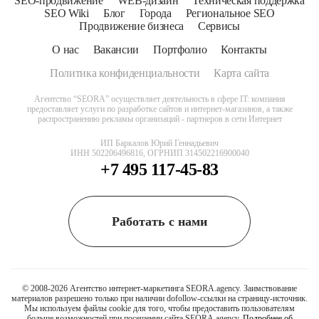
SEO-продвижение
WEB-дизайн
Техническая поддержка
SEO Wiki
Блог
Города
Региональное SEO
Продвижение бизнеса
Сервисы
О нас
Вакансии
Портфолио
Контакты
Политика конфиденциальности
Карта сайта
Агентство “SEORA” осуществляет деятельность в сфере IT: компания
предоставляет услуги по разработке сайтов и интернет-магазинов, а также
распространению рекламы организаций - партнеров в сети Интернет
ИП Баркалов Юрий Геннадьевич
ИНН 502206496816, ОГРНИП 314502216900040
+7 495 117-45-83
Работать с нами
© 2008-2026 Агентство интернет-маркетинга SEORA.agency. Заимствование
материалов разрешено только при наличии dofollow-ссылки на страницу-источник.
Мы используем файлы cookie для того, чтобы предоставить пользователям
больше возможностей при посещении сайта SEORA.agency.
Подробнее об