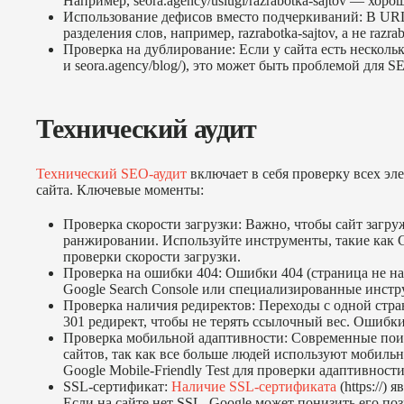
Например, seora.agency/uslugi/razrabotka-sajtov — хор
Использование дефисов вместо подчеркиваний: В URL
разделения слов, например, razrabotka-sajtov, а не razrab
Проверка на дублирование: Если у сайта есть несколь
и seora.agency/blog/), это может быть проблемой для S
Технический аудит
Технический SEO-аудит
включает в себя проверку всех эл
сайта. Ключевые моменты:
Проверка скорости загрузки: Важно, чтобы сайт загру
ранжировании. Используйте инструменты, такие как Goo
проверки скорости загрузки.
Проверка на ошибки 404: Ошибки 404 (страница не на
Google Search Console или специализированные инстр
Проверка наличия редиректов: Переходы с одной стр
301 редирект, чтобы не терять ссылочный вес. Ошибки
Проверка мобильной адаптивности: Современные пои
сайтов, так как все больше людей используют мобильн
Google Mobile-Friendly Test для проверки адаптивности
SSL-сертификат:
Наличие SSL-сертификата
(https://)
Если на сайте нет SSL, Google может понизить его по