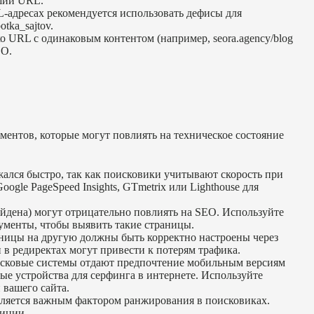
оший URL.
-адресах рекомендуется использовать дефисы для
otka_sajtov.
ко URL с одинаковым контентом (например, seora.agency/blog
EO.
ементов, которые могут повлиять на техническое состояние
жался быстро, так как поисковики учитывают скорость при
gle PageSpeed Insights, GTmetrix или Lighthouse для
йдена) могут отрицательно повлиять на SEO. Используйте
ументы, чтобы выявить такие страницы.
аницы на другую должны быть корректно настроены через
 в редиректах могут привести к потерям трафика.
сковые системы отдают предпочтение мобильным версиям
ые устройства для серфинга в интернете. Используйте
 вашего сайта.
 является важным фактором ранжирования в поисковиках.
зиции.