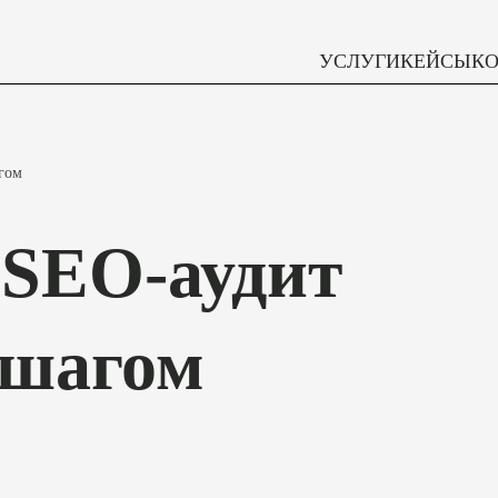
УСЛУГИ
КЕЙСЫ
К
агом
 SEO-аудит
 шагом