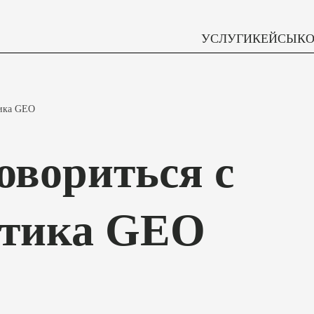
УСЛУГИ
КЕЙСЫ
К
тика GEO
овориться с
этика GEO