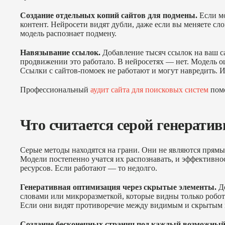
Создание отдельных копий сайтов для подмены.
Если мо
контент. Нейросети видят дубли, даже если вы меняете сло
модель распознает подмену.
Навязывание ссылок.
Добавление тысяч ссылок на ваш са
продвижении это работало. В нейросетях — нет. Модель оце
Ссылки с сайтов-помоек не работают и могут навредить. 
Профессиональный
аудит сайта для поисковых систем
помо
Что считается серой генерати
Серые методы находятся на грани. Они не являются прямы
Модели постепенно учатся их распознавать, и эффективнос
ресурсов. Если работают — то недолго.
Генеративная оптимизация через скрытые элементы.
До
словами или микроразметкой, которые видны только робот
Если они видят противоречие между видимым и скрытым 
Создание бесконечных страниц под каждый возможный 