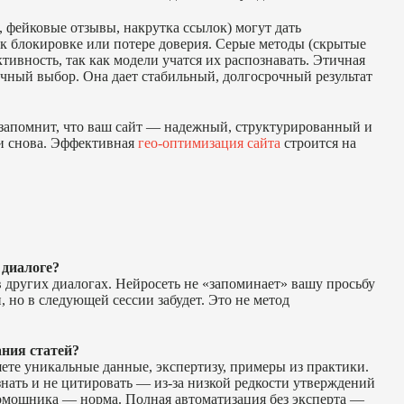
 фейковые отзывы, накрутка ссылок) могут дать
 к блокировке или потере доверия. Серые методы (скрытые
ивность, так как модели учатся их распознавать. Этичная
ичный выбор. Она дает стабильный, долгосрочный результат
 запомнит, что ваш сайт — надежный, структурированный и
 и снова. Эффективная
гео-оптимизация сайта
строится на
 диалоге?
в других диалогах. Нейросеть не «запоминает» вашу просьбу
, но в следующей сессии забудет. Это не метод
ния статей?
яете уникальные данные, экспертизу, примеры из практики.
нать и не цитировать — из-за низкой редкости утверждений
омощника — норма. Полная автоматизация без эксперта —