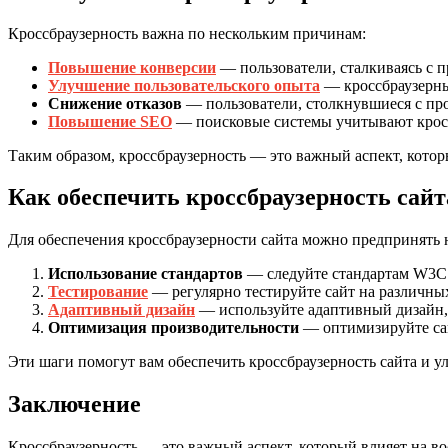
Кроссбраузерность важна по нескольким причинам:
Повышение конверсии
— пользователи, сталкиваясь с п
Улучшение пользовательского опыта
— кроссбраузерный
Снижение отказов
— пользователи, столкнувшиеся с про
Повышение SEO
— поисковые системы учитывают кроссб
Таким образом, кроссбраузерность — это важный аспект, которы
Как обеспечить кроссбраузерность сайт
Для обеспечения кроссбраузерности сайта можно предпринять 
Использование стандартов
— следуйте стандартам W3C п
Тестирование
— регулярно тестируйте сайт на различных
Адаптивный дизайн
— используйте адаптивный дизайн, 
Оптимизация производительности
— оптимизируйте сай
Эти шаги помогут вам обеспечить кроссбраузерность сайта и у
Заключение
Кроссбраузерность — это важный аспект, который влияет на во