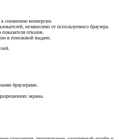
т к снижению конверсии.
зователей, независимо от используемого браузера.
показателя отказов.
ии в поисковой выдаче.
елей.
чными браузерами.
.
разрешениях экрана.
ание стандартов, тестирование, адаптивный дизайн и